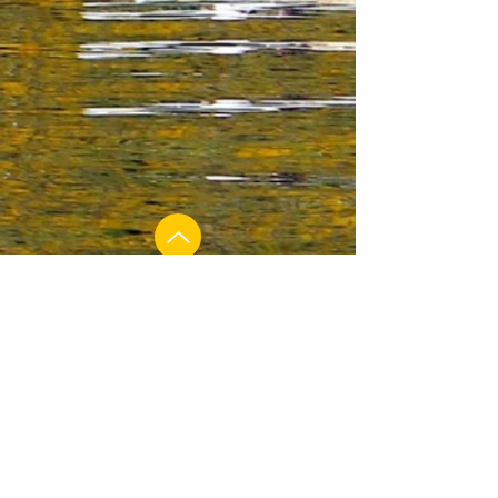
MORADA
​Álvaro, Oleiros, Castelo Branco
CONTACTOS
barcocasalvaro@gmail.com
Tel: (+351)
967 763 564