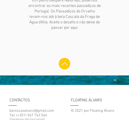
Em pleno Geopark Naturtejo, podemos
encontrar os mais recentes passadiços de
Portugal. Os Passadiços do Orvalho
levam-nos até à bela Cascata da Fraga de
Água d'Alta.
Aceite o desafio e não deixe de
passar por aqui.
CONTACTOS
FLOATING ÁLVARO
barcocasalvaro@gmail.com
© 2021 por Floating Álvaro
Tel: (+351) 967 763 564
(Chamada para rede móvel nacional)