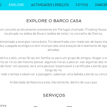
IO
EXPLORE
ACTIVIDADES | PREÇOS
FOTOS
PARCE
EXPLORE O BARCO CASA
 conceito praticamente inexistente em Portugal chamado "Floating House" (
localizado na aldeia de Álvaro (aldeia de xisto), no concelho de Oleiros.
 alimentada a energias renováveis. Foi desenhada com materiais de baixo impa
duz a pegada ecológica e tem incorporada uma estação de tratamento de águ
ativadas.
inha a dois, umas férias em família ou para um grupo de amigos. Alugar o e
to ao rio ou até mesmo passar algumas horas a pescar, são algumas das n
e fazer um passeio, terá uma pessoa responsável e certificada a bordo que
longo do rio.
 todo o tempo a observar a paisagem, saborear uma bebida a bordo ou concen
A liberdade da Natureza está, literalmente, dentro de sua casa.
SERVIÇOS