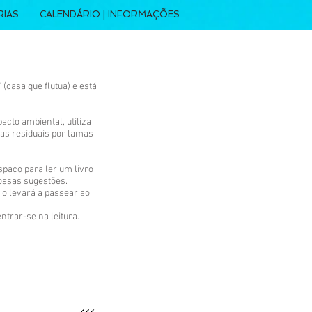
RIAS
CALENDÁRIO | INFORMAÇÕES
casa que flutua) e está
cto ambiental, utiliza
as residuais por lamas
spaço para ler um livro
ossas sugestões.
 o levará a passear ao
trar-se na leitura.