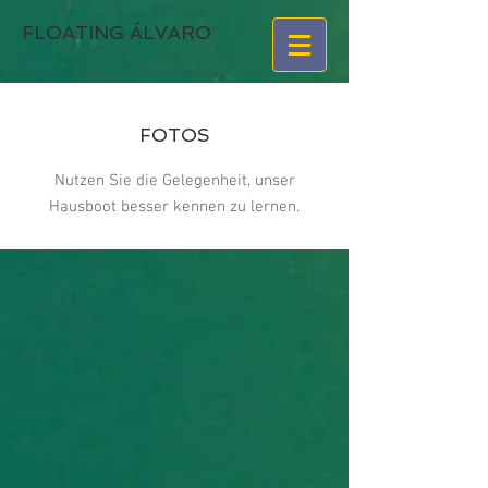
FLOATING ÁLVARO
FOTOS
Nutzen Sie die Gelegenheit, unser
Hausboot besser kennen zu lernen.