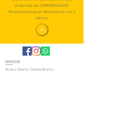
Außerhalb der SOMMERSAISON:
Mindestbuchung am Wochenende von 2
Nächte
ADRESSE
​Álvaro, Oleiros, Castelo Branco
KONTAKTE
barcocasalvaro@gmail.com
Tel: (+351)
967 763 564
(Anruf ins nationale Mobilfunknetz)
FLOATING ÁLVARO
© 2021 als Floating Álvaro