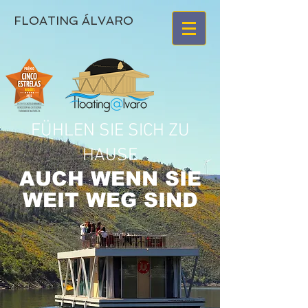
FLOATING ÁLVARO
FÜHLEN SIE SICH ZU
HAUSE
AUCH WENN SIE
WEIT WEG SIND